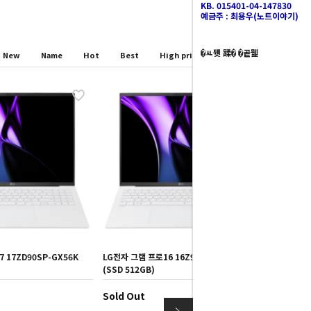
KB. 015401-04-147830
예금주 : 최용우(노트이야기)
�ㅻ뒛 蹂� �곹뭹
New
Name
Hot
Best
High price
Low price
 17ZD90SP-GX56K
LG전자 그램 프로16 16Z90SP-KAOWK
(SSD 512GB)
Sold Out