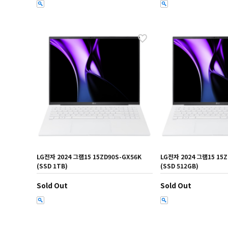
LG전자 2024 그램15 15ZD90S-GX56K
LG전자 2024 그램15 15Z
(SSD 1TB)
(SSD 512GB)
Sold Out
Sold Out