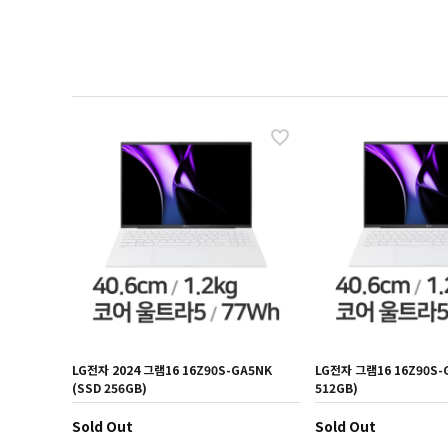
LG전자 2024 그램16 16Z90S-GA5NK
LG전자 그램16 16Z90S-
(SSD 256GB)
512GB)
Sold Out
Sold Out