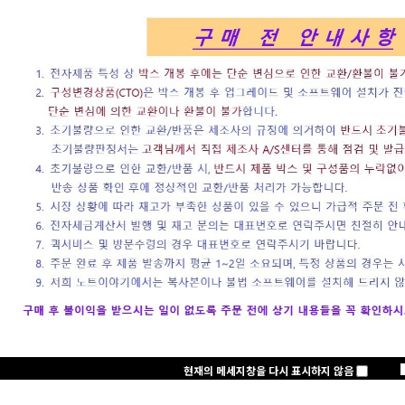
로그인
회원가입
주문하기
마이페이지
노트클럽(NoteC
+2,000 P
노트클럽 2025년
삼성전자
현재의 메세지창을 다시 표시하지 않음