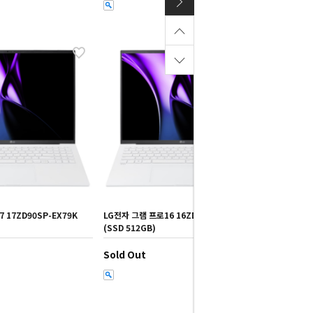
 17ZD90SP-EX79K
LG전자 그램 프로16 16ZD90SP-EX79K
(SSD 512GB)
Sold Out