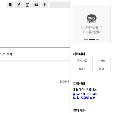
0
커뮤니티
중고노트북
공지사항
이벤트
Q&A
리뷰
HOME
>
LG전자
>
LG그램
고객센터
1644-7803
월-금 AM10~PM05
토,일,공휴일 휴무
결제 계좌