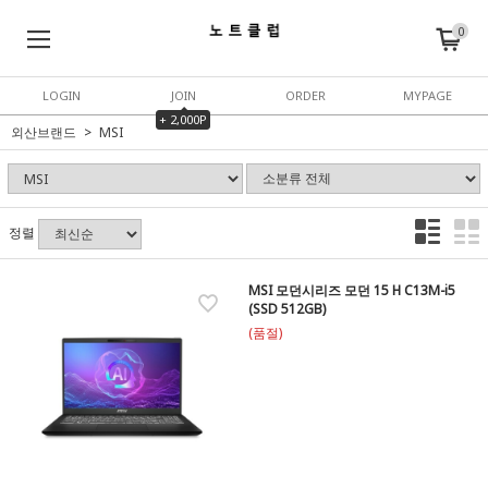
0
LOGIN
JOIN
ORDER
MYPAGE
+ 2,000P
외산브랜드
MSI
정렬
MSI 모던시리즈 모던 15 H C13M-i5
(SSD 512GB)
(품절)