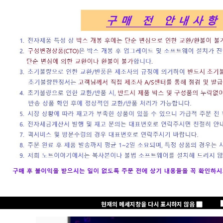
로그인
회원가입
주문하기
마이페이지
노트클럽(NoteC
+2,000 P
노트클럽 2025년
삼성전자
현재의 메세지창을 다시 표시하지 않음