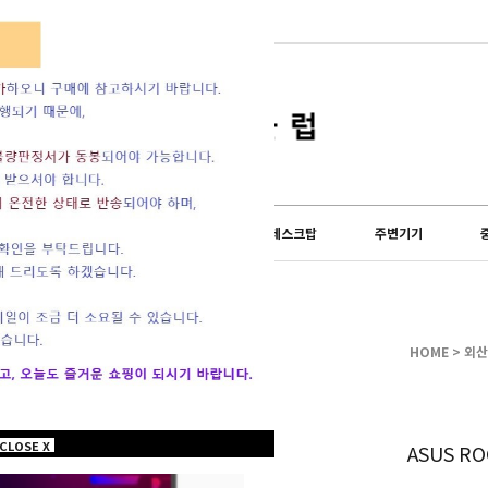
lub) 쇼핑몰이 오...
도 설 연휴 및 배송...
LG전자
외산브랜드
데스크탑
주변기기
HOME
>
외산
CLOSE X
ASUS RO