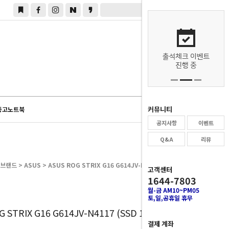
0
커뮤니티
중고노트북
공지사항
이벤트
Q&A
리뷰
브랜드
>
ASUS
> ASUS ROG STRIX G16 G614JV-N4117 (SSD 1TB)
고객센터
1644-7803
월-금 AM10~PM05
토,일,공휴일 휴무
0
G STRIX G16 G614JV-N4117 (SSD 1TB)
결제 계좌