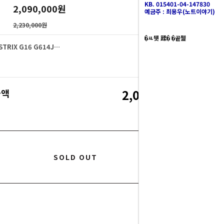
KB. 015401-04-147830
2,090,000
원
예금주 : 최용우(노트이야기)
2,230,000원
�ㅻ뒛 蹂� �곹뭹
ASUS ROG STRIX G16 G614JV-N4117 (SSD 1TB)
2,090,000
원
2,090,000
금액
원
SOLD OUT