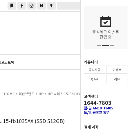
0
커뮤니티
중고노트북
공지사항
이벤트
Q&A
리뷰
HOME
>
외산브랜드
>
HP
> HP 빅터스 15-Fb1035AX (SSD 512GB)
고객센터
1644-7803
월-금 AM10~PM05
토,일,공휴일 휴무
0
15-fb1035AX (SSD 512GB)
결제 계좌