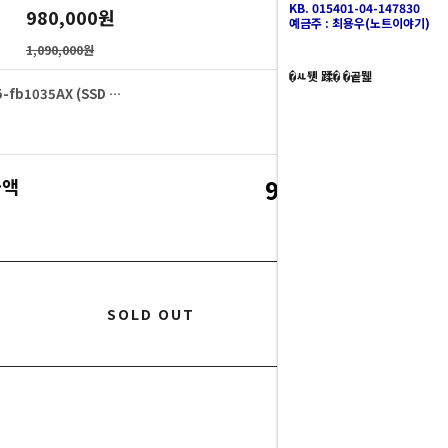
KB. 015401-04-147830
980,000
원
예금주 : 최용우(노트이야기)
1,090,000원
�ㅻ뒛 蹂� �곹뭹
HP 빅터스 15-fb1035AX (SSD 512GB)
980,000
원
980,000
금액
원
SOLD OUT