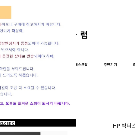
lub) 쇼핑몰이 오...
도 설 연휴 및 배송...
LG전자
외산브랜드
데스크탑
주변기기
CLOSE X
HP 빅터스 