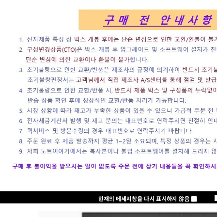
로그인
회원가입
주문하기
마이페이지
노트클럽(NoteC
+2,000 P
노트클럽 2025년
삼성전자
현재의 메세지창을 다시 표시하지 않음