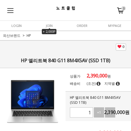
0
LOGIN
JOIN
ORDER
MYPAGE
+ 2,000P
외산브랜드
HP
0
HP 엘리트북 840 G11 8M4X5AV (SSD 1TB)
2,390,000
상품가
원
배송비
(조건)
지역별
HP 엘리트북 840 G11 8M4X5AV
(SSD 1TB)
2,390,000
원
+1
-1