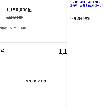
KB. 015401-04-147830
예금주 : 최용우(노트이야기)
1,150,000
원
1,270,000원
�ㅻ뒛 蹂� �곹뭹
레노버 아이디어패드 Slim5 14IMH Ultra5 83DA006QKR (SSD 512GB)
1,150,000
원
1,150,000
금액
원
SOLD OUT