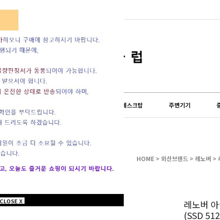
lub) 쇼핑몰이 오...
도 설 연휴 및 배송...
LG전자
외산브랜드
데스크탑
주변기기
HOME
>
외산브랜드
>
레노버
> 
CLOSE X
레노버 아이
(SSD 51