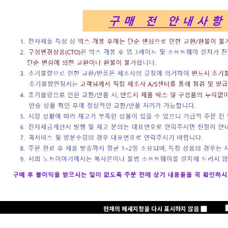
로그인
회원가입
주문하기
마이페이지
노트클럽(NoteC
+2,000 P
노트클럽 2025년
삼성전자
현재의 메세지창을 다시 표시하지 않음