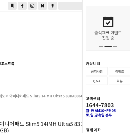
0
커뮤니티
중고노트북
공지사항
이벤트
Q&A
리뷰
레노버 아이디어패드 Slim5 14IMH Ultra5 83DA006QKR (SSD 512GB)
고객센터
1644-7803
월-금 AM10~PM05
토,일,공휴일 휴무
0
디어패드 Slim5 14IMH Ultra5 83DA006QKR
2GB)
결제 계좌