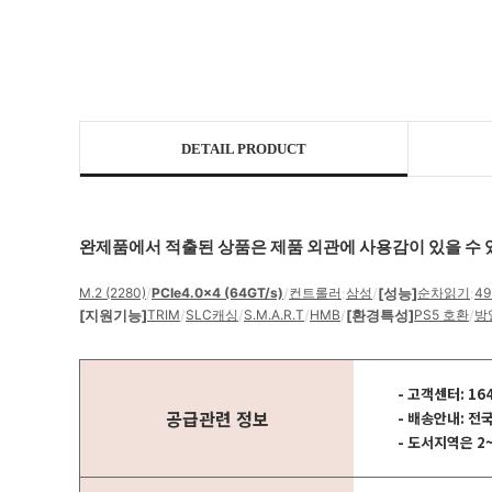
DETAIL PRODUCT
완제품에서 적출된 상품은 제품 외관에 사용감이 있을 수 
M.2 (2280)
/
PCIe4.0x4 (64GT/s)
/
컨트롤러
:
삼성
/
[성능]
순차읽기
:
49
[지원기능]
TRIM
/
SLC캐싱
/
S.M.A.R.T
/
HMB
/
[환경특성]
PS5 호환
/
방
- 고객센터: 16
공급관련 정보
- 배송안내: 전
- 도서지역은 2