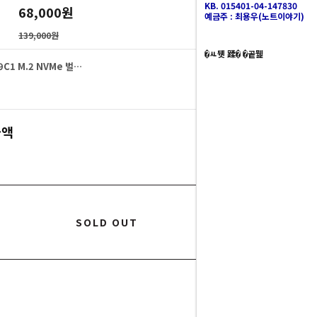
KB. 015401-04-147830
68,000
원
예금주 : 최용우(노트이야기)
139,000원
�ㅻ뒛 蹂� �곹뭹
삼성전자 PM9C1 M.2 NVMe 벌크 (256GB)
68,000
원
68,000
금액
원
SOLD OUT