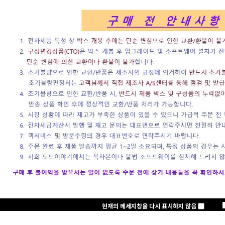
로그인
회원가입
주문하기
마이페이지
노트클럽(NoteC
+2,000 P
노트클럽 2025년
삼성전자
현재의 메세지창을 다시 표시하지 않음