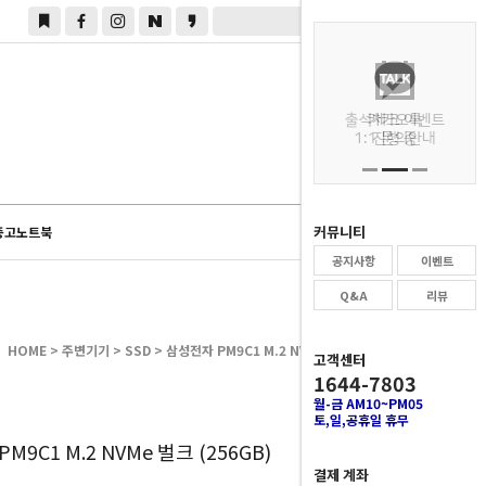
0
커뮤니티
중고노트북
공지사항
이벤트
Q&A
리뷰
HOME
>
주변기기
>
SSD
> 삼성전자 PM9C1 M.2 NVMe 벌크 (256GB)
고객센터
1644-7803
월-금 AM10~PM05
토,일,공휴일 휴무
0
M9C1 M.2 NVMe 벌크 (256GB)
결제 계좌