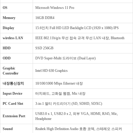
OS
Microsoft Windows 11 Pro
Memory
16GB DDR4
Display
15.6인치 Full HD LED Backlight LCD (1920 x 1080) IPS
wireless LAN
IEEE 802.11b/g/n 무선 접속 규격 무선 LAN 내장, Bluetooth
HDD
SSD 256GB
ODD
DVD Super-Multi 드라이브 (Dual Layer)
Graphic
Intel HD 630 Graphics
Controller
내장통신장치
10/100/1000 Mbps Ethernet 내장
Input Device
터치패드, 고화질 웹캠, Mic 내장
PC Card Slot
3-in-1 멀티 카드리더기 (SD, SDHD, SDXC)
USB3.0 x 1, USB2.0 x 2, 외부 VGA, HDMI, RJ45, Mic,
Extension Port
Headphone
Sound
Realtek High Definition Audio 호환 코덱, 스테레오 스피커