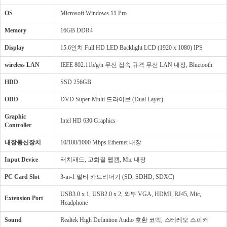
OS
Microsoft Windows 11 Pro
Memory
16GB DDR4
Display
15.6인치 Full HD LED Backlight LCD (1920 x 1080) IPS
wireless LAN
IEEE 802.11b/g/n 무선 접속 규격 무선 LAN 내장, Bluetooth
HDD
SSD 256GB
ODD
DVD Super-Multi 드라이브 (Dual Layer)
Graphic
Intel HD 630 Graphics
Controller
내장통신장치
10/100/1000 Mbps Ethernet 내장
Input Device
터치패드, 고화질 웹캠, Mic 내장
PC Card Slot
3-in-1 멀티 카드리더기 (SD, SDHD, SDXC)
USB3.0 x 1, USB2.0 x 2, 외부 VGA, HDMI, RJ45, Mic,
Extension Port
Headphone
Sound
Realtek High Definition Audio 호환 코덱, 스테레오 스피커