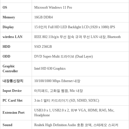
OS
Microsoft Windows 11 Pro
Memory
16GB DDR4
Display
15.6인치 Full HD LED Backlight LCD (1920 x 1080) IPS
wireless LAN
IEEE 802.11b/g/n 무선 접속 규격 무선 LAN 내장, Bluetooth
HDD
SSD 256GB
ODD
DVD Super-Multi 드라이브 (Dual Layer)
Graphic
Intel HD 630 Graphics
Controller
내장통신장치
10/100/1000 Mbps Ethernet 내장
Input Device
터치패드, 고화질 웹캠, Mic 내장
PC Card Slot
3-in-1 멀티 카드리더기 (SD, SDHD, SDXC)
USB3.0 x 1, USB2.0 x 2, 외부 VGA, HDMI, RJ45, Mic,
Extension Port
Headphone
Sound
Realtek High Definition Audio 호환 코덱, 스테레오 스피커