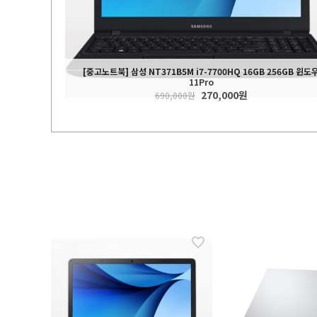
[중고노트북] 삼성 NT371B5M i7-7700HQ 16GB 256GB 윈도
a1108TX (SSD
11Pro
GB)
270,000원
 Out
690,000원