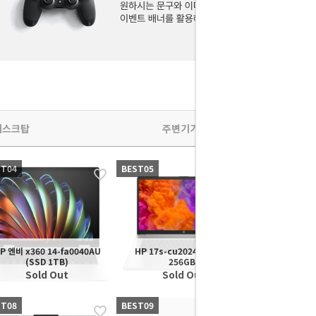
데스크탑
주변기기
ST04
BEST05
BEST01
P 엔비 x360 14-fa0040AU
HP 17s-cu2024TU (SSD
(SSD 1TB)
256GB)
Sold Out
Sold Out
ST08
BEST09