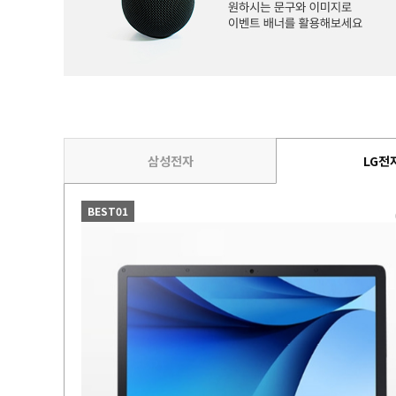
삼성전자
LG전
BEST01
Gaming A16
4096 (SSD
GB)
 Out