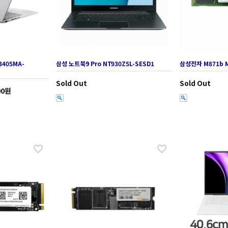
3405MA-
삼성 노트북9 Pro NT930Z5L-SESD1
삼성전자 M871b M
Sold Out
Sold Out
00원