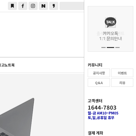
0
커뮤니티
중고노트북
공지사항
이벤트
Q&A
리뷰
고객센터
1644-7803
월-금 AM10~PM05
토,일,공휴일 휴무
결제 계좌