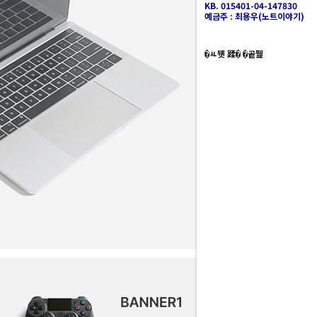
KB. 015401-04-147830
예금주 : 최용우(노트이야기)
�ㅻ뒛 蹂� �곹뭹