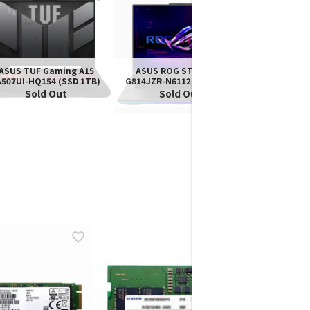
[중고노트북] 
ASUS TUF Gaming A15
ASUS ROG STRIX G18
A507UI-HQ154 (SSD 1TB)
G814JZR-N6112 (SSD 1TB)
Sold Out
Sold Out