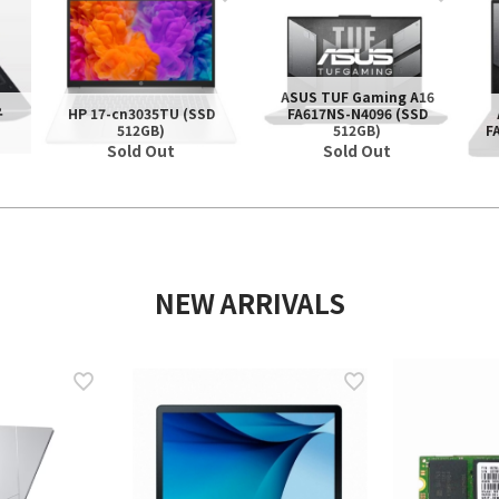
ASUS TUF Gaming A16
우
HP 17-cn3035TU (SSD
FA617NS-N4096 (SSD
512GB)
512GB)
F
Sold Out
Sold Out
NEW ARRIVALS