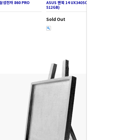
삼성전자 860 PRO
ASUS 젠북 14 UX3405CA-PZ199W (SSD
512GB)
Sold Out