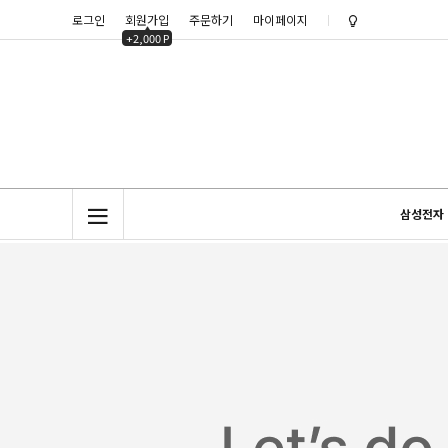
로그인
회원가입
주문하기
마이페이지
노트클럽(NoteC
+2,000 P
노트클럽 2025년
삼성전자