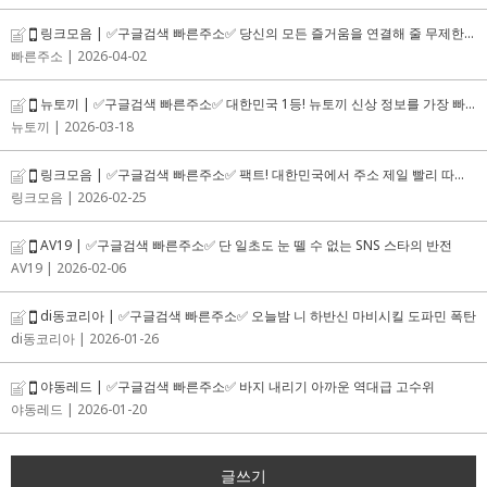
링크모음 | ✅구글검색 빠른주소✅ 당신의 모든 즐거움을 연결해 줄 무제한 비밀 링크 센터
빠른주소
| 2026-04-02
뉴토끼 | ✅구글검색 빠른주소✅ 대한민국 1등! 뉴토끼 신상 정보를 가장 빠르게 팩트체크
뉴토끼
| 2026-03-18
링크모음 | ✅구글검색 빠른주소✅ 팩트! 대한민국에서 주소 제일 빨리 따는 곳
링크모음
| 2026-02-25
AV19 | ✅구글검색 빠른주소✅ 단 일초도 눈 뗄 수 없는 SNS 스타의 반전
AV19
| 2026-02-06
di동코리아 | ✅구글검색 빠른주소✅ 오늘밤 니 하반신 마비시킬 도파민 폭탄
di동코리아
| 2026-01-26
야동레드 | ✅구글검색 빠른주소✅ 바지 내리기 아까운 역대급 고수위
야동레드
| 2026-01-20
글쓰기