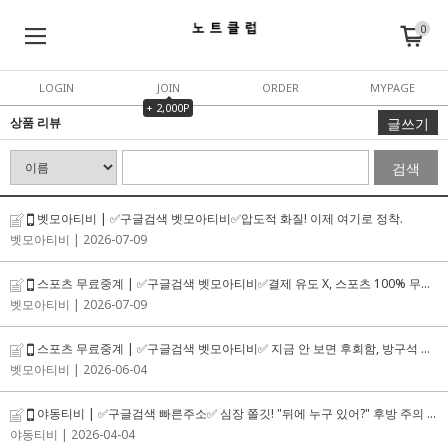
0
LOGIN
JOIN
ORDER
MYPAGE
+ 2,000P
상품 리뷰
글쓰기
검색
벳모아티비 | ✅구글검색 벳모아티비✅압도적 화질! 이제 여기로 정착.
벳모아티비
| 2026-07-09
스포츠 무료중계 | ✅구글검색 벳모아티비✅결제 유도 X, 스포츠 100% 무료 중계
벳모아티비
| 2026-07-09
스포츠 무료중계 | ✅구글검색 벳모아티비✅ 지금 안 보면 후회함, 방구석 무제한 시청.
벳모아티비
| 2026-06-04
야동티비 | ✅구글검색 빠른주소✅ 심장 쫄깃! "뒤에 누구 있어?" 후방 주의 1순위 시크릿 본체 팩트
야동티비
| 2026-04-04