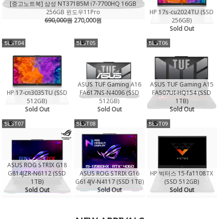
[중고노트북] 삼성 NT371B5M i7-7700HQ 16GB
HP 17s-cu2024TU (SSD
256GB 윈도우11Pro
256GB)
690,000원
270,000원
Sold Out
BEST04
BEST05
BEST06
ASUS TUF Gaming A16
ASUS TUF Gaming A15
HP 17-cn3035TU (SSD
FA617NS-N4096 (SSD
FA507UI-HQ154 (SSD
512GB)
512GB)
1TB)
Sold Out
Sold Out
Sold Out
BEST07
BEST08
BEST09
ASUS ROG STRIX G18
G814JZR-N6112 (SSD
ASUS ROG STRIX G16
HP 빅터스 15-fa1108TX
1TB)
G614JV-N4117 (SSD 1TB)
(SSD 512GB)
Sold Out
Sold Out
Sold Out