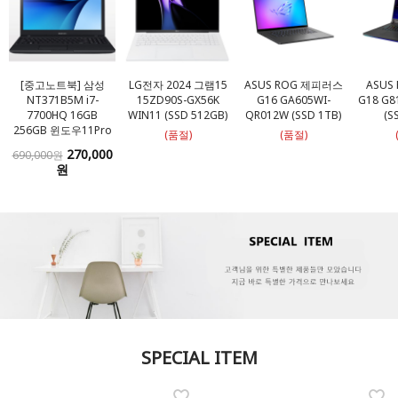
[중고노트북] 삼성
LG전자 2024 그램15
ASUS ROG 제피러스
ASUS 
NT371B5M i7-
15ZD90S-GX56K
G16 GA605WI-
G18 G8
7700HQ 16GB
WIN11 (SSD 512GB)
QR012W (SSD 1TB)
(S
256GB 윈도우11Pro
(품절)
(품절)
270,000
690,000원
원
SPECIAL ITEM