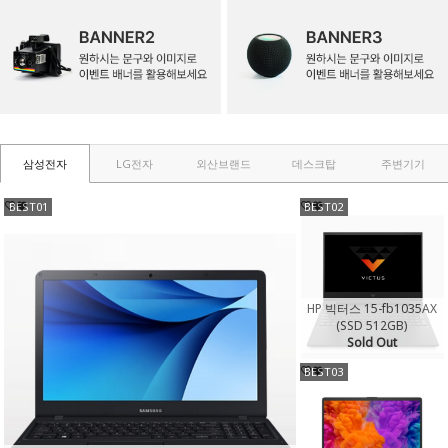
삼성전자
LG전자
외산브랜드
데스크탑
주변기기
BEST01
BEST02
HP 빅터스 15-fb1035AX
(SSD 512GB)
Sold Out
BEST03