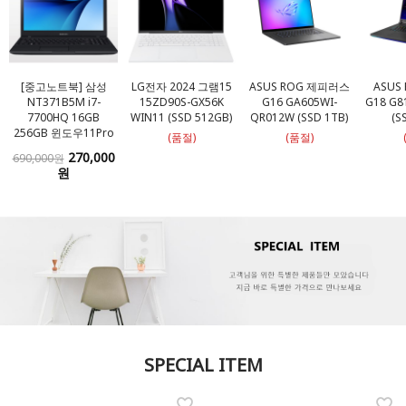
[중고노트북] 삼성
LG전자 2024 그램15
ASUS ROG 제피러스
ASUS 
NT371B5M i7-
15ZD90S-GX56K
G16 GA605WI-
G18 G8
7700HQ 16GB
WIN11 (SSD 512GB)
QR012W (SSD 1TB)
(S
256GB 윈도우11Pro
(품절)
(품절)
270,000
690,000원
원
SPECIAL ITEM