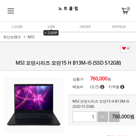
0
LOGIN
JOIN
ORDER
MYPAGE
+ 2,000P
외산브랜드
MSI
0
MSI 모던시리즈 모던15 H B13M-i5 (SSD 512GB)
760,000
상품가
원
배송비
(조건)
지역별
MSI 모던시리즈 모던15 H B13M-i5
(SSD 512GB)
760,000
원
+1
-1