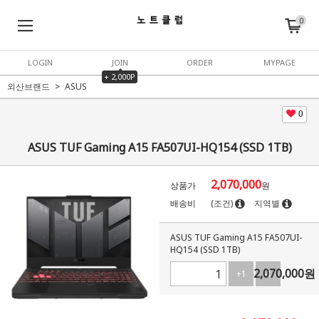
0
LOGIN
JOIN
ORDER
MYPAGE
+ 2,000P
외산브랜드
ASUS
0
ASUS TUF Gaming A15 FA507UI-HQ154 (SSD 1TB)
2,070,000
상품가
원
배송비
(조건)
지역별
ASUS TUF Gaming A15 FA507UI-
HQ154 (SSD 1TB)
2,070,000
원
+1
-1