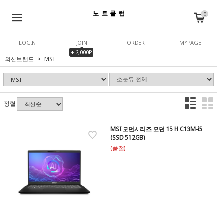
0
LOGIN
JOIN
ORDER
MYPAGE
+ 2,000P
외산브랜드
MSI
정렬
MSI 모던시리즈 모던 15 H C13M-i5
(SSD 512GB)
(품절)